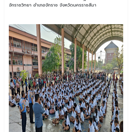
จักราชวิทยา อำเภอจักราช จังหวัดนครราชสีมา