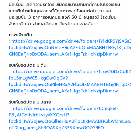
นักเรียน เกิดความรักใคร่ สมัครสมานสามัคคีภายในโรงเรียน
และเติบโตเป็นบุคลากรที่มีคุณภาพสู่สังคมต่อไป ณ หอ
ประชุมชั้น 3 อาคารอเนกประสงค์ 50 ปี อนุสรณ์ โรงเรียน
จักราชวิทยา อำเภอจักราช จังหวัดนครราชสีมา
ภาพเพิ่มเติม
:
https://drive.google.com/drive/folders/1YlxKR9YjSA5
fbclid=IwY2xjawJQoNVleHRuA2FlbQIxMAABHTBGy1K_qD
GN6EaFji-xBxODA_aem_AKa1-1gzFzkHcNzipDkmrw
รับเกียรติบัตร ม.ต้น
:
https://drive.google.com/drive/folders/1sxyOGDxCu1I
fbU5mLgWC5HkgOwOqGV?
fbclid=IwY2xjawJQoPJleHRuA2FlbQIxMAABHTBGy1K_qD
GN6EaFji-xBxODA_aem_AKa1-1gzFzkHcNzipDkmrw
รับเกียรติบัตร ม.ปลาย
:
https://drive.google.com/drive/folders/1DmqFeI-
B3_AtGoftvlrbIJvsyvXXCzvH?
fbclid=IwY2xjawJQoQlleHRuA2FlbQIxMAABHQkWOmLuo
gT0lag_aem_8b3QASXgZ33SXmwGOZG9FQ