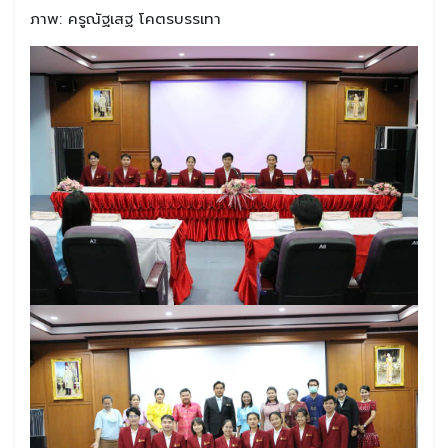
ภาพ: ครูณัฐเสฐ โคตรบรรเทา