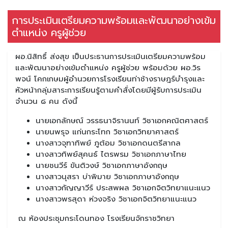
การประเมินเตรียมความพร้อมและพัฒนาอย่างเข้ม
ตำแหน่ง ครูผู้ช่วย
ผอ.นิสิทธิ์ ส่งสุข เป็นประธานการประเมินเตรียมความพร้อม
และพัฒนาอย่างเข้มตำแหน่ง ครูผู้ช่วย พร้อมด้วย ผอ.วิร
พจน์ โคกเกษมผู้อำนวยการโรงเรียนท่าช้างราษฎร์บำรุงและ
หัวหน้ากลุ่มสาระการเรียนรู้ตามคำสั่งโดยมีผู้รับการประเมิน
จำนวน ๘ คน ดังนี้
นายเอกลักษณ์ วรรธนาจิรานนท์ วิชาเอกคณิตศาสตร์
นายนพรุจ แก่นกระโทก วิชาเอกวิทยาศาสตร์
นางสาวจุฑาทิพย์ ภูต้อม วิชาเอกดนตรีสากล
นางสาวทิพย์สุคนธ์ ไตรพรม วิชาเอกภาษาไทย
นายชนวีร์ ขันติวงษ์ วิชาเอกภาษาอังกฤษ
นางสาวนุสรา บ่าพิมาย วิชาเอกภาษาอังกฤษ
นางสาวกัญญาวีร์ ประสพผล วิชาเอกจิตวิทยาแนะแนว
นางสาวพรสุดา ห่วงจริง วิชาเอกจิตวิทยาแนะแนว
ณ ห้องประชุมกระโดนทอง โรงเรียนจักราชวิทยา