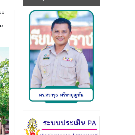
ียน
รม
ด