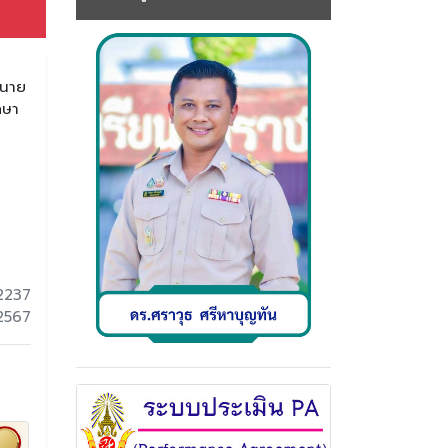
ีนาย
กษา
2237
 2567