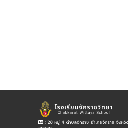
: 28 หมู่ 4 ตำบลจักราช อำเภอจักราช จังหว