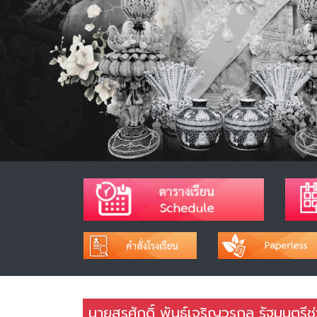
นายสุรศักดิ์ พันธ์เจริญวรกุล รัฐมนตร