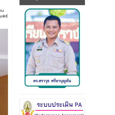
าน
นพิธี