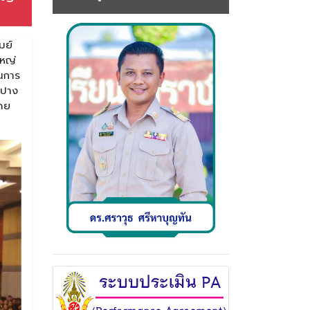
มย์
ใหญ่
านการ
นปาง
โดย