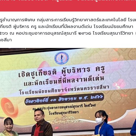
ูชำนาญการพิเศษ กลุ่มสาระการเรียนรู้วิทยาศาสตร์และเทคโนโลยี โรง
เกียรติ ผู้บริหาร ครู และนักเรียนที่มีผลงานดีเด่น โรงเรียนมัธยมศึกษา
๒๕๖๖ ณ หอประชุมอาคารอนุสรณ์สุรนารี ๒๙๖๘ โรงเรียนสุรนารีวิทยา 
ราชสีมา