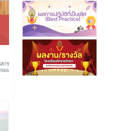
5879
 2566