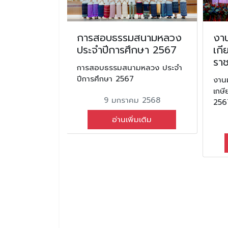
มแก้ไข
การสอบธรรมสนามหลวง
งาน
ี่มีเวลา
ประจำปีการศึกษา 2567
เกี
80%
รา
การสอบธรรมสนามหลวง ประจำ
ปีการศึกษา 2567
้ไขปัญหา
งานม
รียนไม่ถึง 80%
เกษ
9 มกราคม 2568
256
ม 2567
อ่านเพิ่มเติม
มเติม