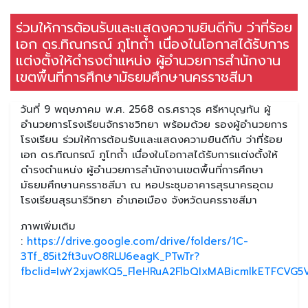
ร่วมให้การต้อนรับและแสดงความยินดีกับ ว่าที่ร้อย
เอก ดร.ทิณกรณ์ ภูโทถ้ำ เนื่องในโอกาสได้รับการ
แต่งตั้งให้ดำรงตำแหน่ง ผู้อำนวยการสำนักงาน
เขตพื้นที่การศึกษามัธยมศึกษานครราชสีมา
วันที่ 9 พฤษภาคม พ.ศ. 2568 ดร.ศราวุธ ศรีหาบุญทัน ผู้
อำนวยการโรงเรียนจักราชวิทยา พร้อมด้วย รองผู้อำนวยการ
โรงเรียน ร่วมให้การต้อนรับและแสดงความยินดีกับ ว่าที่ร้อย
เอก ดร.ทิณกรณ์ ภูโทถ้ำ เนื่องในโอกาสได้รับการแต่งตั้งให้
ดำรงตำแหน่ง ผู้อำนวยการสำนักงานเขตพื้นที่การศึกษา
มัธยมศึกษานครราชสีมา ณ หอประชุมอาคารสุรนาครอุดม
โรงเรียนสุรนารีวิทยา อำเภอเมือง จังหวัดนครราชสีมา
ภาพเพิ่มเติม
:
https://drive.google.com/drive/folders/1C-
3Tf_85it2ft3uvO8RLU6eagK_PTwTr?
fbclid=IwY2xjawKQ5_FleHRuA2FlbQIxMABicmlkETFC