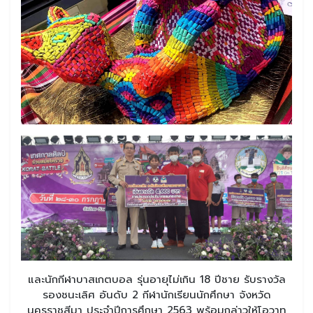
และนักกีฬาบาสเกตบอล รุ่นอายุไม่เกิน 18 ปีชาย รับรางวัล
รองชนะเลิศ อันดับ 2 กีฬานักเรียนนักศึกษา จังหวัด
นครราชสีมา ประจําปีการศึกษา 2563 พร้อมกล่าวให้โอวาท