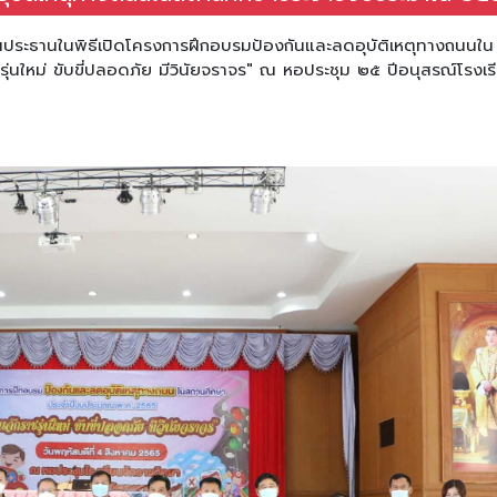
ประธานในพิธีเปิดโครงการฝึกอบรมป้องกันและลดอุบัติเหตุทางถนนใน
ใหม่ ขับขี่ปลอดภัย มีวินัยจราจร" ณ หอประชุม ๒๕ ปีอนุสรณ์โรงเร