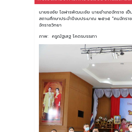
นายธงชัย โอฬารพัฒนะชัย นายอำเภอจักราช เป็น
สถานศึกษาประจำปีงบประมาณ ๒๕๖๕ "คนจักราชรุ่น
จักราชวิทยา
ภาพ: ครูณัฐเสฐ โคตรบรรเทา