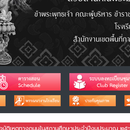
ดอุบัติเหตุทางถนนในสถานศึกษาประจำปีงบประมาณ ๒๕