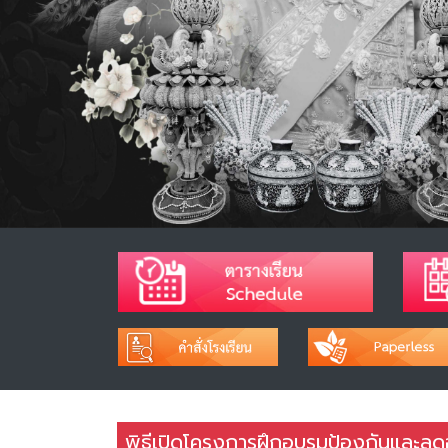
พิธีเปิดโครงการฝึกอบรมป้องกันและล