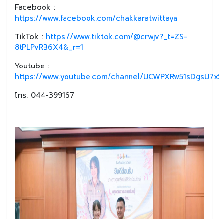
Facebook :
https://www.facebook.com/chakkaratwittaya
TikTok :
https://www.tiktok.com/@crwjv?_t=ZS-
8tPLPvRB6X4&_r=1
Youtube :
https://www.youtube.com/channel/UCWPXRw51sDgsU7xS
โทร. 044-399167