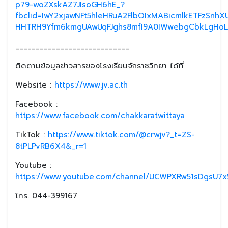
p79-woZXskAZ7JIsoGH6hE_?
fbclid=IwY2xjawNFt5hleHRuA2FlbQIxMABicmlkETFzSnh
HHTRH9Yfm6kmgUAwUqFJghs8mfI9A0IWwebgCbkLgHoL2
____________________________
ติดตามข้อมูลข่าวสารของโรงเรียนจักราชวิทยา ได้ที่
Website :
https://www.jv.ac.th
Facebook :
https://www.facebook.com/chakkaratwittaya
TikTok :
https://www.tiktok.com/@crwjv?_t=ZS-
8tPLPvRB6X4&_r=1
Youtube :
https://www.youtube.com/channel/UCWPXRw51sDgsU7xS
โทร. 044-399167