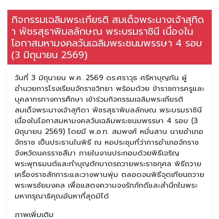
กิจกรรมเฉลิมพระเกียรติ สมเด็จพระนางเจ้าสุทิด
า พัชรสุธาพิมลลักษณ พระบรมราชินี เนื่องใน
โอกาสมหามงคลวันเฉลิมพระชนมพรรษา 4 รอบ
(3 มิถุนายน 2569)
วันที่ 3 มิถุนายน พ.ศ. 2569 ดร.ศราวุธ ศรีหาบุญทัน ผู้
อำนวยการโรงเรียนจักราชวิทยา พร้อมด้วย ข้าราชการครูและ
บุคลากรทางการศึกษา เข้าร่วมกิจกรรมเฉลิมพระเกียรติ
สมเด็จพระนางเจ้าสุทิดา พัชรสุธาพิมลลักษณ พระบรมราชินี
เนื่องในโอกาสมหามงคลวันเฉลิมพระชนมพรรษา 4 รอบ (3
มิถุนายน 2569) โดยมี พ.อ.ท. สมพงศ์ หมั่นสาน นายอำเภอ
จักราช เป็นประธานในพิธี ณ หอประชุมที่ว่าการอำเภอจักราช
จังหวัดนครราชสีมา ภายในงานประกอบด้วยพิธีเจริญ
พระพุทธมนต์และทำบุญตักบาตรถวายพระราชกุศล พิธีถวาย
เครื่องราชสักการะและวางพานพุ่ม ตลอดจนพิธีจุดเทียนถวาย
พระพรชัยมงคล เพื่อแสดงความจงรักภักดีและสำนึกในพระ
มหากรุณาธิคุณอันหาที่สุดมิได้
ภาพเพิ่มเติม