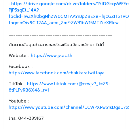
:
https://drive.google.com/drive/folders/1YtDGcqsWF
PjP5sqEtL14A?
fbclid=IwZXh0bgNhZW0CMTAAYnJpZBExeHhjcGZIT21V
tngmnQiv9Ci12AA_aem_ZmFrZWR1bW15MTZieXRlcw
_____________________________________________
ติดตามข้อมูลข่าวสารของโรงเรียนจักราชวิทยา ได้ที่
Website :
https://www.jv.ac.th
Facebook :
https://www.facebook.com/chakkaratwittaya
TikTok :
https://www.tiktok.com/@crwjv?_t=ZS-
8tPLPvRB6X4&_r=1
Youtube :
https://www.youtube.com/channel/UCWPXRw51sDgsU7xS
โทร. 044-399167