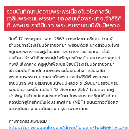
ร่วมบันทึกเทปถวายพระพรเนื่องในวโรกาสวัน
เฉลิมพระชนมพรรษา ของสมเด็จพระนางเจ้าสิริกิ
ติ์ พระบรมราชินีนาถ พระบรมราชชนนีพันปีหลวง
วันที่ 17 กรกฎาคม พ.ศ. 2567 นางณัชชา ศรีแสนปาง ผู้
อำนวยการโรงเรียนจักราชวิทยา พร้อมด้วย นางสาวบุญไพร
หมู่ทองหลาง รองผู้อำนวยการฯ นางสาวปางคณา ชำนิ
ประโคน หัวหน้ากิจกรรมผู้บำเพ็ญประโยชน์ และนางสาวสุคนธ์
ทิพย์ เล็งกลาง ครูผู้บำเพ็ญประโยชน์โรงเรียนจักราชวิทยา
เข้าร่วมบันทึกเทปถวายพระพรเนื่องในวโรกาสวันเฉลิม
พระชนมพรรษา ของสมเด็จพระนางเจ้าสิริกิติ์ พระบรม
ราชินีนาถ พระบรมราชชนนีพันปีหลวง จะเวียนมาบรรจบครบ
รอบอีกวาระหนึ่ง ในวันที่ 12 สิงหาคม 2567 โดยสมาคมผู้
บำเพ็ญประโยชน์แห่งประเทศไทย ในพระบรมราชินูปถัมภ์ ณ
สถานีวิทยุโทรทัศน์แห่งประเทศไทย (NBT) ถนนวิภาวดีรังสิต
แขวงดินแดง เขตดินแดง กรุงเทพมหานคร
ภาพกิจกรรมเพิ่มเติม :
https://drive.google.com/drive/folders/1wIxBwFTVL