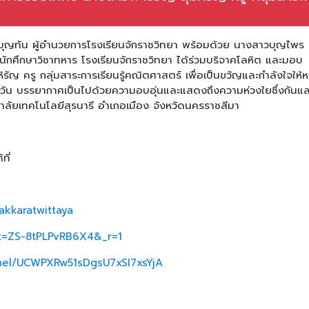
บุญทัน ผู้อำนวยการโรงเรียนจักราชวิทยา พร้อมด้วย นางสาวบุญไพร ห
กศึกษาวิชาทหาร โรงเรียนจักราชวิทยา ได้ร่วมบริจาคโลหิต และมอบ
ิรัญ ครู กลุ่มสาระการเรียนรู้คณิตศาสตร์ เพื่อเป็นขวัญและกำลังใจให้
วัน บรรยากาศเป็นไปด้วยความอบอุ่นและแสดงถึงความห่วงใยซึ่งกันแล
ัยเทคโนโลยีสุรนารี อำเภอเมือง จังหวัดนครราชสีมา
ที่
akkaratwittaya
_t=ZS-8tPLPvRB6X4&_r=1
nel/UCWPXRw51sDgsU7xSI7xsYjA