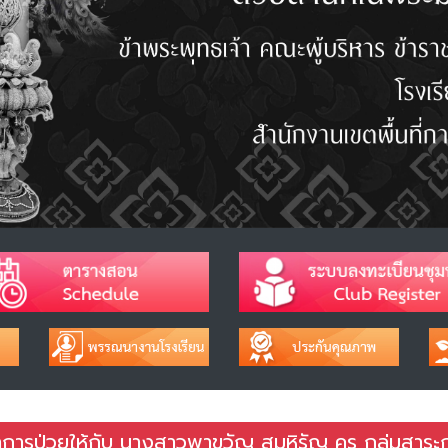
าการป่วยให้กับ นางสาวพาขวัญ สุมหิรัญ ครู กลุ่มสาระ