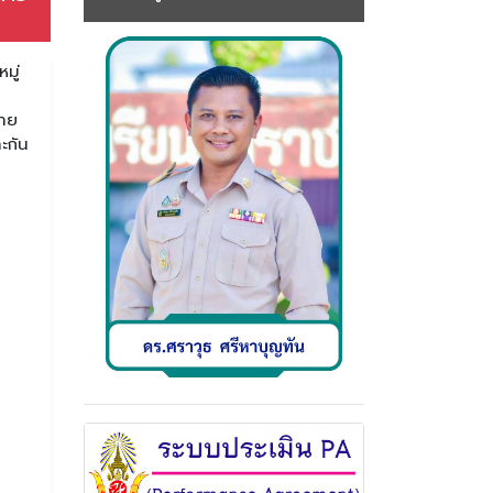
มู่
หาย
ะกัน