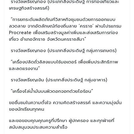
รางวัลเหรียญทอง (ประเภทสิ่งประดิษฐ์ การท่องเที่ยวและ
เศรษฐกิจสร้างสรรค์)
“การยกระดับผลิตภัณฑ์วิสาหกิจชุมชนด้วยการออกแบบ
ลวดลาย จากอัตลักษณ์ท้องถิ่นลาย ‘ครราช’ ผ่านโปรแกรม
Procreate เพื่อเสริมสร้างมูลค่าเพิ่มและส่งเสริมการท่อง
เที่ยว อำเภอจักราช จังหวัดนครราชสีมา”
รางวัลเหรียญทอง (ประเภทสิ่งประดิษฐ์ กลุ่มการเกษตร)
“เครื่องปลิดถั่วลิสงแบบใช้มอเตอร์ เพื่อเพิ่มประสิทธิภาพ
และลดแรงงาน”
รางวัลเหรียญเงิน (ประเภทสิ่งประดิษฐ์ กลุ่มอาหาร)
“เครื่องไล่น้ำมันบนผิวดอกจอกด้วยไอร้อน”
ขอชื่นชมในความตั้งใจ ความคิดสร้างสรรค์ และความมุ่งมั่น
ของนักเรียนทุกคน
และขอขอบคุณคุณครูที่ปรึกษา ผู้ปกครอง และทุกฝ่ายที่
สนับสนุนจนประสบความสำเร็จ