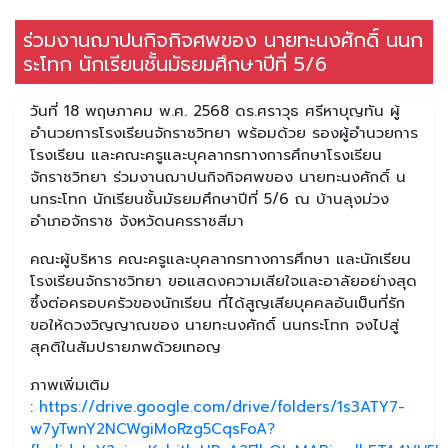
ร่วมงานฌาปนกิจกิจศพของ นายทะนงศักดิ์ นนก
ระโทก นักเรียนชั้นมัธยมศึกษาปีที่ 5/6
วันที่ 18 พฤษภาคม พ.ศ. 2568 ดร.ศราวุธ ศรีหาบุญทัน ผู้
อำนวยการโรงเรียนจักราชวิทยา พร้อมด้วย รองผู้อำนวยการ
โรงเรียน และคณะครูและบุคลากรทางการศึกษาโรงเรียน
จักราชวิทยา ร่วมงานฌาปนกิจกิจศพของ นายทะนงศักดิ์ น
นกระโทก นักเรียนชั้นมัธยมศึกษาปีที่ 5/6 ณ บ้านลุงม่วง
อำเภอจักราช จังหวัดนครราชสีมา
คณะผู้บริหาร คณะครูและบุคลากรทางการศึกษา และนักเรียน
โรงเรียนจักราชวิทยา ขอแสดงความเสียใจและอาลัยอย่างสุด
ซึ้งต่อครอบครัวของนักเรียน ที่ได้สูญเสียบุคคลอันเป็นที่รัก
ขอให้ดวงวิญญาณของ นายทะนงศักดิ์ นนกระโทก จงไปสู่
สุคติในสัมปรายภพด้วยเทอญ
ภาพเพิ่มเติม
:
https://drive.google.com/drive/folders/1s3ATY7-
w7yTwnY2NCWgiMoRzg5CqsFoA?