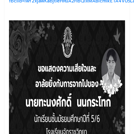
fbclid=IwY2xjawKabjtleHRuA2FlbQIxMABicmlkETA4VU