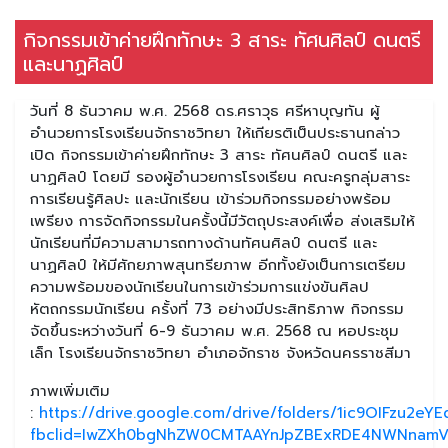
กิจกรรมเข้าค่ายฝึกทักษะ 3 สาระ ทัศนศิลป์ ดนตรี
และนาฏศิลป์
วันที่ 8 ธันวาคม พ.ศ. 2568 ดร.ศราวุธ ศรีหาบุญทัน ผู้
อำนวยการโรงเรียนจักราชวิทยา ให้เกียรติเป็นประธานกล่าว
เปิด กิจกรรมเข้าค่ายฝึกทักษะ 3 สาระ ทัศนศิลป์ ดนตรี และ
นาฏศิลป์ โดยมี รองผู้อำนวยการโรงเรียน คณะครูกลุ่มสาระ
การเรียนรู้ศิลปะ และนักเรียน เข้าร่วมกิจกรรมอย่างพร้อม
เพรียง การจัดกิจกรรมในครั้งนี้มีวัตถุประสงค์เพื่อ ส่งเสริมให้
นักเรียนที่มีความสามารถทางด้านทัศนศิลป์ ดนตรี และ
นาฏศิลป์ ให้มีศักยภาพสุนทรียภาพ อีกทั้งยังเป็นการเตรียม
ความพร้อมของนักเรียนในการเข้าร่วมการแข่งขันศิลป
หัตถกรรมนักเรียน ครั้งที่ 73 อย่างมีประสิทธิภาพ กิจกรรม
จัดขึ้นระหว่างวันที่ 6-9 ธันวาคม พ.ศ. 2568 ณ หอประชุม
เล็ก โรงเรียนจักราชวิทยา อำเภอจักราช จังหวัดนครราชสีมา
ภาพเพิ่มเติม
:
https://drive.google.com/drive/folders/1ic9OIFzu
fbclid=IwZXh0bgNhZW0CMTAAYnJpZBExRDE4NWNnamV