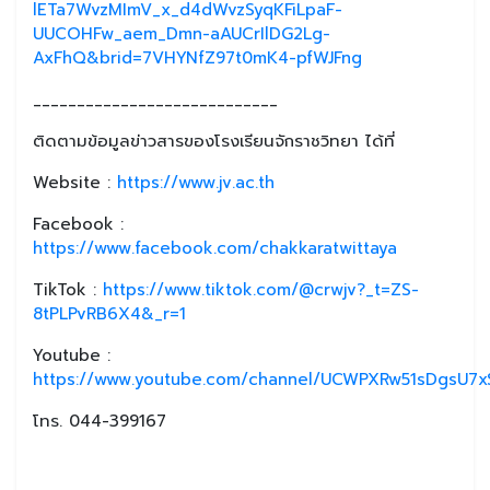
lETa7WvzMImV_x_d4dWvzSyqKFiLpaF-
UUCOHFw_aem_Dmn-aAUCrIlDG2Lg-
AxFhQ&brid=7VHYNfZ97t0mK4-pfWJFng
____________________________
ติดตามข้อมูลข่าวสารของโรงเรียนจักราชวิทยา ได้ที่
Website :
https://www.jv.ac.th
Facebook :
https://www.facebook.com/chakkaratwittaya
TikTok :
https://www.tiktok.com/@crwjv?_t=ZS-
8tPLPvRB6X4&_r=1
Youtube :
https://www.youtube.com/channel/UCWPXRw51sDgsU7xS
โทร. 044-399167