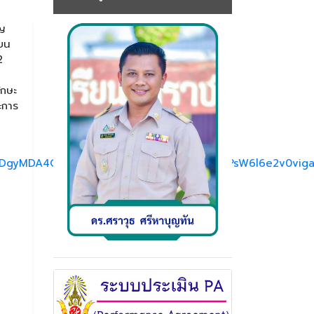
ุญ
ียน
2
ักษะ
ะการ
gyMDA4OTIAAR5rLfvkxOZ_MsDySDGXurL2IPsW6l6e2v0viga