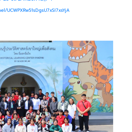
nel/UCWPXRw51sDgsU7xSI7xsYjA