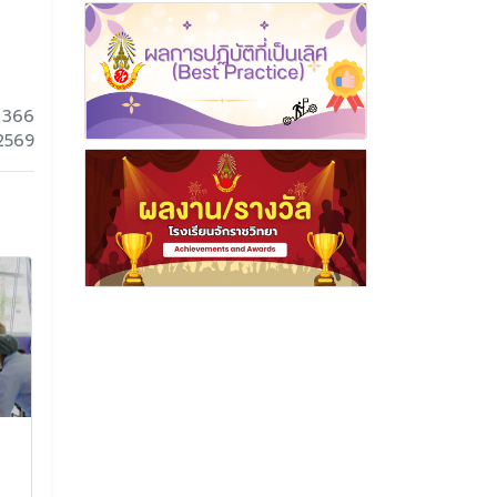
 366
 2569
ประกาศเปิดภาคเรียนที่
การสอบธรรม
1/2564
ประจำปีการศึ