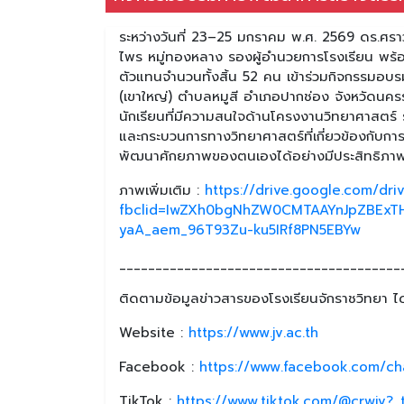
ระหว่างวันที่ 23–25 มกราคม พ.ศ. 2569 ดร.ศรา
ไพร หมู่ทองหลาง รองผู้อำนวยการโรงเรียน พร้อม
ตัวแทนจำนวนทั้งสิ้น 52 คน เข้าร่วมกิจกรรมอบ
(เขาใหญ่) ตำบลหมูสี อำเภอปากช่อง จังหวัดนครร
นักเรียนที่มีความสนใจด้านโครงงานวิทยาศาสตร์ รว
และกระบวนการทางวิทยาศาสตร์ที่เกี่ยวข้องกับกา
พัฒนาศักยภาพของตนเองได้อย่างมีประสิทธิภา
ภาพเพิ่มเติม :
https://drive.google.com/d
fbclid=IwZXh0bgNhZW0CMTAAYnJpZBExT
yaA_aem_96T93Zu-ku5IRf8PN5EBYw
_______________________________________
ติดตามข้อมูลข่าวสารของโรงเรียนจักราชวิทยา ได้
Website :
https://www.jv.ac.th
Facebook :
https://www.facebook.com/ch
TikTok :
https://www.tiktok.com/@crwjv?