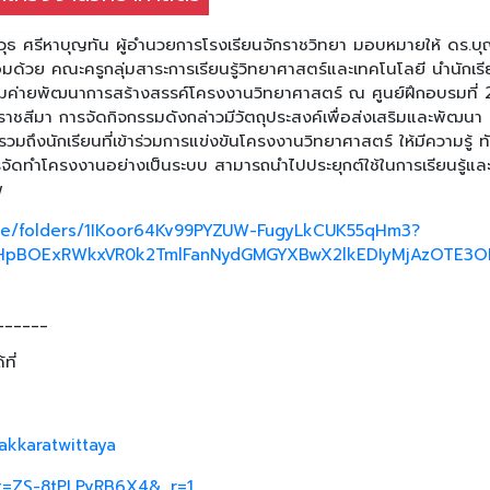
วุธ ศรีหาบุญทัน ผู้อำนวยการโรงเรียนจักราชวิทยา มอบหมายให้ ดร.บ
ด้วย คณะครูกลุ่มสาระการเรียนรู้วิทยาศาสตร์และเทคโนโลยี นำนักเร
รมค่ายพัฒนาการสร้างสรรค์โครงงานวิทยาศาสตร์ ณ ศูนย์ฝึกอบรมที่ 
าชสีมา การจัดกิจกรรมดังกล่าวมีวัตถุประสงค์เพื่อส่งเสริมและพัฒนา
มถึงนักเรียนที่เข้าร่วมการแข่งขันโครงงานวิทยาศาสตร์ ให้มีความรู้ ท
รจัดทำโครงงานอย่างเป็นระบบ สามารถนำไปประยุกต์ใช้ในการเรียนรู้แล
พ
rive/folders/1IKoor64Kv99PYZUW-FugyLkCUK55qHm3?
HpBOExRWkxVR0k2TmlFanNydGMGYXBwX2lkEDIyMjAzOTE3OD
______
ที่
akkaratwittaya
_t=ZS-8tPLPvRB6X4&_r=1