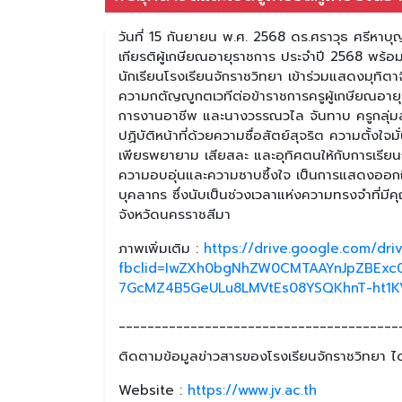
วันที่ 15 กันยายน พ.ศ. 2568 ดร.ศราวุธ ศรีหาบุญ
เกียรติผู้เกษียณอายุราชการ ประจำปี 2568 พร้
นักเรียนโรงเรียนจักราชวิทยา เข้าร่วมแสดงมุทิ
ความกตัญญูกตเวทีต่อข้าราชการครูผู้เกษียณอายุรา
การงานอาชีพ และนางวรรณวไล จันทาบ ครูกลุ่มสา
ปฏิบัติหน้าที่ด้วยความซื่อสัตย์สุจริต ความตั้ง
เพียรพยายาม เสียสละ และอุทิศตนให้กับการเร
ความอบอุ่นและความซาบซึ้งใจ เป็นการแสดงออกถ
บุคลากร ซึ่งนับเป็นช่วงเวลาแห่งความทรงจำที่ม
จังหวัดนครราชสีมา
ภาพเพิ่มเติม :
https://drive.google.com/d
fbclid=IwZXh0bgNhZW0CMTAAYnJpZBExc
7GcMZ4B5GeULu8LMVtEs08YSQKhnT-ht1K
_______________________________________
ติดตามข้อมูลข่าวสารของโรงเรียนจักราชวิทยา ได้
Website :
https://www.jv.ac.th