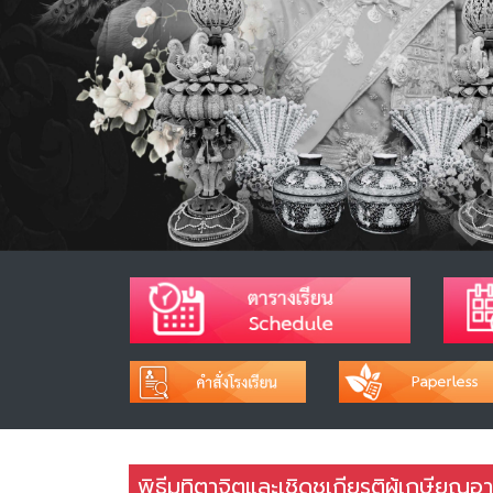
พิธีมุทิตาจิตและเชิดชูเกียรติผู้เกษีย