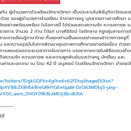
ทัน ผู้อำนวยการโรงเรียนจักราชวิทยา เป็นประธานในพิธีมุทิตาจิตและเช
อมด้วย รองผู้อำนวยการโรงเรียน ข้าราชการครู บุคลากรทางการศึกษา แ
ตาจิตอย่างพร้อมเพรียง ในโอกาสนี้ ได้ร่วมแสดงความรัก ความเคารพ แ
ชการ จำนวน 2 ท่าน ได้แก่ นางศิริรัตน์ โชติกลาง ครูกลุ่มสาระการเรี
ระการเรียนรู้ภาษาไทย ทั้งสองท่านเป็นแบบอย่างของข้าราชการครูที่
ใจมั่น และความมุ่งมั่นในการพัฒนาคุณภาพการศึกษาอย่างต่อเนื่อง ด้วย
ียนการสอนตลอดระยะเวลาการรับราชการ บรรยากาศภายในพิธีอบอวลไป
ึงความรัก ความเคารพ และความผูกพันอันระหว่างครู นักเรียน และ
ีคุณค่าและงดงาม ณ โดม 42 ปี อนุสรณ์ โรงเรียนจักราชวิทยา อำเภอจ
rive/folders/1DgkGQF6x4gI1re6v62FDtqAhagwEKXse?
0p4V1BkZXBVbkRreGRHYQEetqaM-DzOA3MDky5-jasy-
VX00_aem_DHGY09k8LxMliSj1BcdUXA
______
ที่