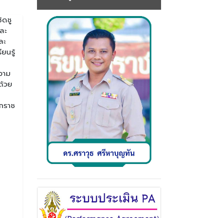
ิดชู
ละ
ละ
ยนรู้
ความ
ด้วย
ักราช