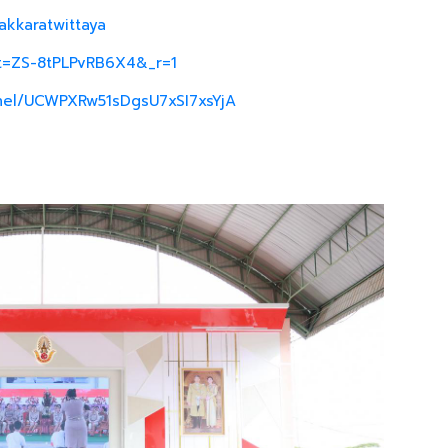
akkaratwittaya
_t=ZS-8tPLPvRB6X4&_r=1
nel/UCWPXRw51sDgsU7xSI7xsYjA