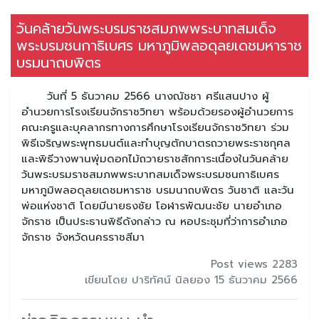
วันคล้ายวันพระบรมราชสมภพพระบาทสมเด็จ
พระบรมชนกาธิเบศร มหาภูมิพลอดุลยเดชมหาราช
บรมนาถบพิตร
วันที่ 5 ธันวาคม 2566 นางณัชชา ศรีแสนปาง ผู้
อำนวยการโรงเรียนจักราชวิทยา พร้อมด้วยรองผู้อำนวยการ
คณะครูและบุคลากรทางการศึกษาโรงเรียนจักราชวิทยา ร่วม
พิธีเจริญพระพุทธมนต์และทำบุญตักบาตรถวายพระราชกุศล
และพิธีวางพานพุ่มดอกไม้ถวายราชสักการะเนื่องในวันคล้าย
วันพระบรมราชสมภพพระบาทสมเด็จพระบรมชนกาธิเบศร
มหาภูมิพลอดุลยเดชมหาราช บรมนาถบพิตร วันชาติ และวัน
พ่อแห่งชาติ โดยมีนายธงชัย โอฬารพัฒนะชัย นายอำเภอ
จักราช เป็นประธานพิธีดังกล่าว ณ หอประชุมที่ว่าการอำเภอ
จักราช จังหวัดนครราชสีมา
Post views 2283
เขียนโดย ปาริทัศน์ นิลยอง 15 ธันวาคม 2566