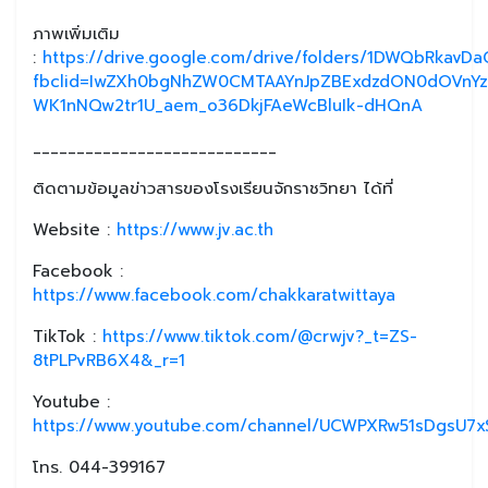
ภาพเพิ่มเติม
:
https://drive.google.com/drive/folders/1DWQbRkavD
fbclid=IwZXh0bgNhZW0CMTAAYnJpZBExdzdON0dOVnYz
WK1nNQw2tr1U_aem_o36DkjFAeWcBluIk-dHQnA
____________________________
ติดตามข้อมูลข่าวสารของโรงเรียนจักราชวิทยา ได้ที่
Website :
https://www.jv.ac.th
Facebook :
https://www.facebook.com/chakkaratwittaya
TikTok :
https://www.tiktok.com/@crwjv?_t=ZS-
8tPLPvRB6X4&_r=1
Youtube :
https://www.youtube.com/channel/UCWPXRw51sDgsU7xS
โทร. 044-399167