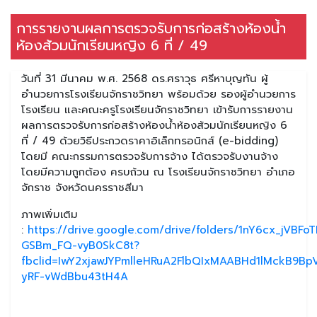
การรายงานผลการตรวจรับการก่อสร้างห้องน้ำ
ห้องส้วมนักเรียนหญิง 6 ที่ / 49
วันที่ 31 มีนาคม พ.ศ. 2568 ดร.ศราวุธ ศรีหาบุญทัน ผู้
อำนวยการโรงเรียนจักราชวิทยา พร้อมด้วย รองผู้อำนวยการ
โรงเรียน และคณะครูโรงเรียนจักราชวิทยา เข้ารับการรายงาน
ผลการตรวจรับการก่อสร้างห้องน้ำห้องส้วมนักเรียนหญิง 6
ที่ / 49 ด้วยวิธีประกวดราคาอิเล็กทรอนิกส์ (e-bidding)
โดยมี คณะกรรมการตรวจรับการจ้าง ได้ตรวจรับงานจ้าง
โดยมีความถูกต้อง ครบถ้วน ณ โรงเรียนจักราชวิทยา อำเภอ
จักราช จังหวัดนครราชสีมา
ภาพเพิ่มเติม
:
https://drive.google.com/drive/folders/1nY6cx_jVBFo
GSBm_FQ-vyB0SkC8t?
fbclid=IwY2xjawJYPmlleHRuA2FlbQIxMAABHd1lMckB9
yRF-vWdBbu43tH4A