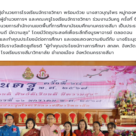
ู้อำนวยการโรงเรียนจักราชวิทยา พร้อมด้วย นางสาวบุญไพร หมู่ทอง
งผู้อำนวยการฯ และคณะครูโรงเรียนจักราชวิทยา ร่วมงานวันครู ครั้งที่ 
อำนวยการสำนักงานเขตพื้นที่การศึกษามัธยมศึกษานครราชสีมา เป็นประ
ียนดี มีความสุข" โดยมีวัตถุประสงค์เพื่อระลึกถึงบูรพาจารย์ ตลอดจน
กษาและทำคุณประโยชน์ต่อการศึกษา และขอแสดงความยินดีกับ นางธีระนุ
ับรางวัลเชิดชูเกียรติ "ผู้ทำคุณประโยชน์ทางการศึกษา สกสค. จังหวัด
โรงเรียนราชสีมาวิทยาลัย อำเภอเมือง จังหวัดนครราชสีมา