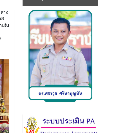
หลาง
68
ธานใน
ช