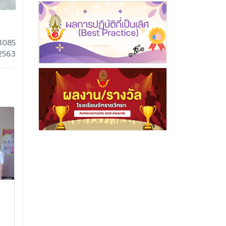
3085
 2563
๔ กรกฎาคม วันคล้ายวัน
นำนักเรียนระดั
ประสูติ สมเด็จพระเจ้าน้อง
มัธยมศึกษาปีที่
นางเธอ เจ้าฟ้าจุฬาภรณ
ชมงานนิทรรศ