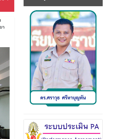
น
ิทยา