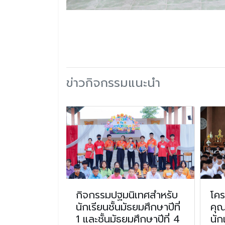
ข่าวกิจกรรมแนะนำ
รุษจีนอำเภอ
กิจกรรมปฐมนิเทศสำหรับ
โคร
ปี 2567
นักเรียนชั้นมัธยมศึกษาปีที่
คุ
1 และชั้นมัธยมศึกษาปีที่ 4
นัก
ีนอำเภอจักราช