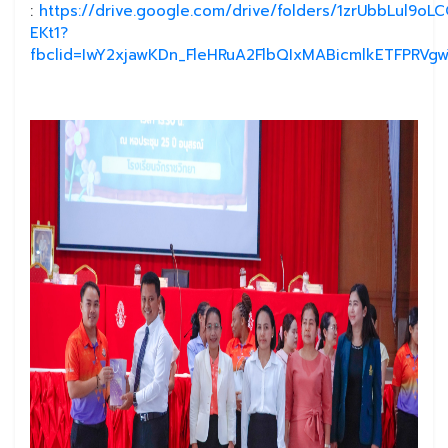
:
https://drive.google.com/drive/folders/1zrUbbLul9
EKt1?
fbclid=IwY2xjawKDn_FleHRuA2FlbQIxMABicmlkETFPR