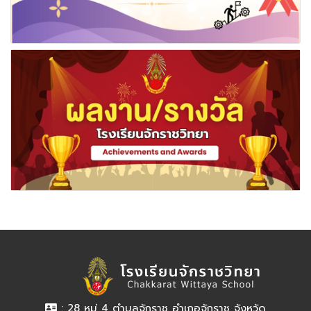
: 28 หมู่ 4 ตำบลจักราช อำเภอจักราช จังหวัด