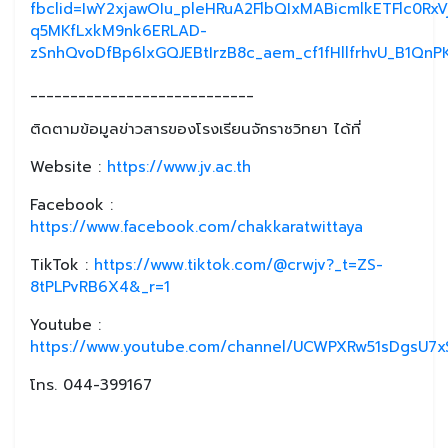
fbclid=IwY2xjawOIu_pleHRuA2FlbQIxMABicmlkETFlc
q5MKfLxkM9nk6ERLAD-
zSnhQvoDfBp6lxGQJEBtIrzB8c_aem_cf1fHllfrhvU_B1QnP
____________________________
ติดตามข้อมูลข่าวสารของโรงเรียนจักราชวิทยา ได้ที่
Website :
https://www.jv.ac.th
Facebook :
https://www.facebook.com/chakkaratwittaya
TikTok :
https://www.tiktok.com/@crwjv?_t=ZS-
8tPLPvRB6X4&_r=1
Youtube :
https://www.youtube.com/channel/UCWPXRw51sDgsU7xS
โทร. 044-399167