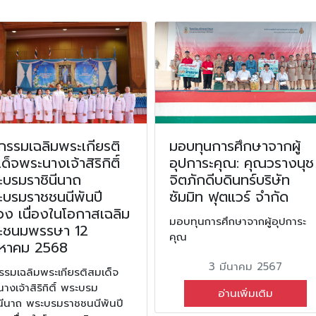
กรรมเฉลิมพระเกียรติ
มอบทุนการศึกษาจากผู้
ด็จพระนางเจ้าสิริกิติ์
อุปการะคุณ: คุณวรางนุช
ะบรมราชินีนาถ
จิตภักดีบดินทร์บริษัท
ะบรมราชชนนีพันปี
ซัมมิท ฟุตแวร์ จำกัด
ง เนื่องในโอกาสเฉลิม
มอบทุนการศึกษาจากผู้อุปการะ
ะชนมพรรษา 12
คุณ
งหาคม 2568
3 มีนาคม 2567
รรมเฉลิมพระเกียรติสมเด็จ
างเจ้าสิริกิติ์ พระบรม
อ่านเพิ่มเติม
ินีนาถ พระบรมราชชนนีพันปี