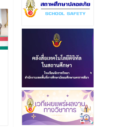
คณะครูผู้กำกับนักศึกษา
ขอแสดงความยิ
วิชาทหาร และนักศึกษา
นางสาวประดุจ
วิชาทหารโรงเรียนจักราช
นักเรียนชั้นมัธ
วิทยา เข้าร่วมการประชุม
6/1 ได้ผ่านกา
เตรียมความพร้อมการฝึก
โครงการ OD
ภาคปกติ และตรวจ
Summer Ca
มาตรฐานการปฏิบัติสถาน
ขอแสดงความยินด
ศึกษาวิชาทหาร ประจำปี
ประดุจฝัน ราษี นัก
การศึกษา 2567
มัธยมศึกษาปีที่ 6/
คัดเลือกโครงกา
คณะครูผู้กำกับนักศึกษาวิชาทหาร