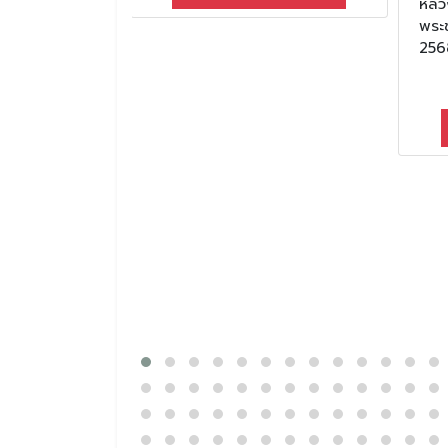
หลว
พระ
256