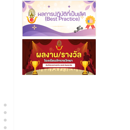
Summer Camp 
และนักศึกษาวิชาทหารโรงเรียน
จักราชวิทยา เข้าร่วมการประชุม
4 สิงหาค
เตรียมความพร้อมการฝึกภาค
ปกติ และตรวจมาตรฐานการ
อ่านเพิ่
ปฏิบัติสถานศึกษาวิชาทหาร ประจำ
ปีการศึกษา 2567
1 ตุลาคม 2567
อ่านเพิ่มเติม