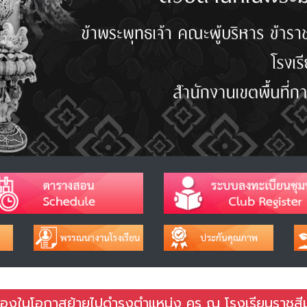
่องในโอกาสย้ายไปดำรงตำแหน่ง ครู ณ โรงเรียนราชสี