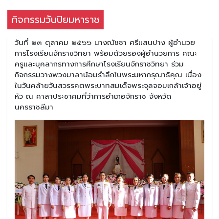
กิจกรรมวันปิยมหาราช
วันที่ ๒๓ ตุลาคม ๒๕๖๖ นางณัชชา ศรีแสนปาง ผู้อำนวย
การโรงเรียนจักราชวิทยา พร้อมด้วยรองผู้อำนวยการ คณะ
ครูและบุคลากรทางการศึกษาโรงเรียนจักราชวิทยา ร่วม
กิจกรรมวางพวงมาลาน้อมรำลึกในพระมหากรุณาธิคุณ เนื่อง
ในวันคล้ายวันสวรรคตพระบาทสมเด็จพระจุลจอมเกล้าเจ้าอยู่
หัว ณ ศาลาประชาคมที่ว่าการอำเภอจักราช จังหวัด
นครราชสีมา