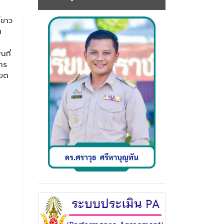
์ขาว
ณ
นที่
าร
เขต