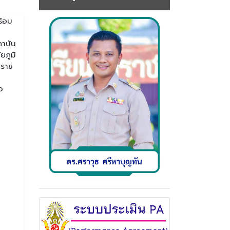
ร้อม
ถาบัน
ยภูมิ
มราช
อ