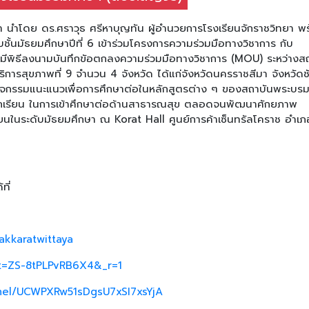
ยา นำโดย ดร.ศราวุธ ศรีหาบุญทัน ผู้อำนวยการโรงเรียนจักราชวิทยา พ
ชั้นมัธยมศึกษาปีที่ 6 เข้าร่วมโครงการความร่วมมือทางวิชาการ กับ
ด้มีพิธีลงนามบันทึกขัอตกลงความร่วมมือทางวิชาการ (MOU) ระหว่างส
ารสุขภาพที่ 9 จำนวน 4 จังหวัด ได้แก่จังหวัดนครราชสีมา จังหวัดชั
ร่วมกิจกรรมแนะแนวเพื่อการศึกษาต่อในหลักสูตรต่าง ๆ ของสถาบันพระบร
่นักเรียน ในการเข้าศึกษาต่อด้านสาธารณสุข ตลอดจนพัฒนาศักยภาพ
ียนในระดับมัธยมศึกษา ณ Korat Hall ศูนย์การค้าเซ็นทรัลโคราช อำเภ
ที่
akkaratwittaya
_t=ZS-8tPLPvRB6X4&_r=1
nel/UCWPXRw51sDgsU7xSI7xsYjA