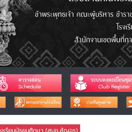
งเรียนมัธยมศึกษา (สบช.สัญจร)