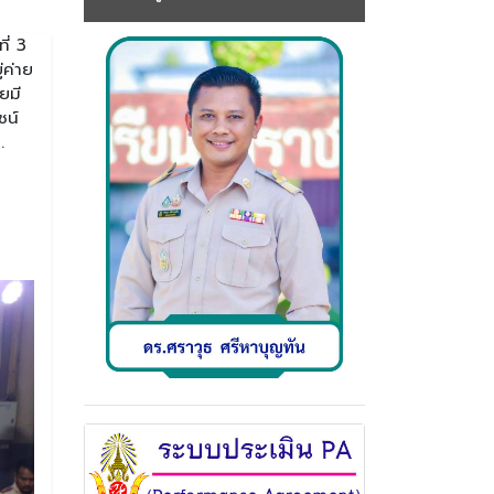
ี่ 3
่ค่าย
ยมี
ชน์
.