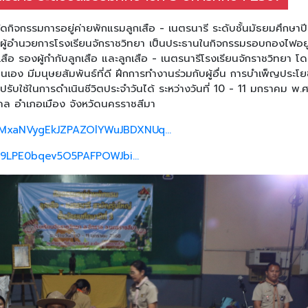
ดกิจกรรมการอยู่ค่ายพักแรมลูกเสือ - เนตรนารี ระดับชั้นมัธยมศึกษาปีท
 ผู้อำนวยการโรงเรียนจักราชวิทยา เป็นประธานในกิจกรรมรอบกองไฟอยู
เสือ รองผู้กำกับลูกเสือ และลูกเสือ - เนตรนารีโรงเรียนจักราชวิทยา โด
ตนเอง มีมนุษยสัมพันธ์ที่ดี ฝึกการทำงานร่วมกับผู้อื่น การบำเพ็ญประโย
ับใช้ในการดำเนินชีวิตประจำวันได้ ระหว่างวันที่ 10 - 11 มกราคม พ.ศ
ล อำเภอเมือง จังหวัดนครราชสีมา
./1MxaNVygEkJZPAZOlYWuJBDXNUq...
i979LPE0bqev5O5PAFPOWJbi...