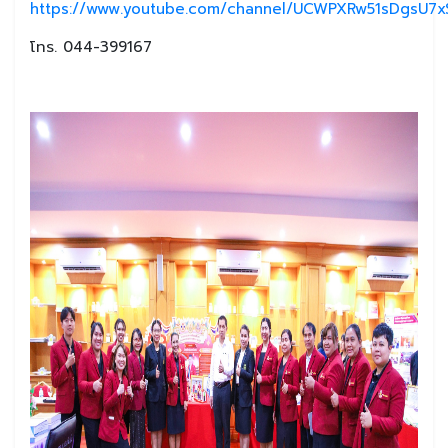
https://www.youtube.com/channel/UCWPXRw51sDgsU7xS
โทร. 044-399167