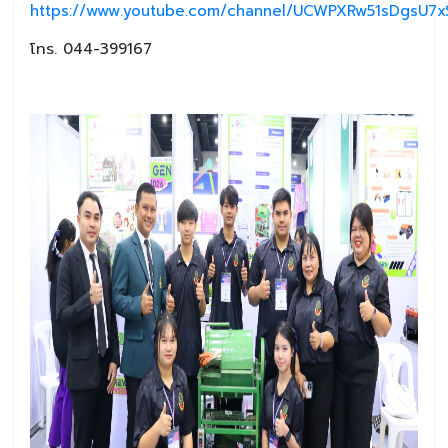
https://www.youtube.com/channel/UCWPXRw51sDgsU7xS
โทร. 044-399167