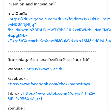
Invention and Innovation)”
ภาพเพิ่มเติม
:
https://drive.google.com/drive/folders/1VYQkFqOb
swHD8ANjHtjq?
fbclid=IwYnJpZBExUDJmWTY3bDF1U2xxRWNrbHNydGMG
-PzpgMNJ-
vFlkrq5tGXmmcbIKvaXewi9MGuKOrUckp46M8r1d01sU8u
_____________________________________________
ติดตามข้อมูลข่าวสารของโรงเรียนจักราชวิทยา ได้ที่
Website :
https://www.jv.ac.th
Facebook :
https://www.facebook.com/chakkaratwittaya
TikTok :
https://www.tiktok.com/@crwjv?_t=ZS-
8tPLPvRB6X4&_r=1
Youtube :