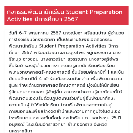
กิจกรรมพัฒนานักเรียน Student Preparation
Activities ปีการศึกษา 2567
วันที่ 6-7 พฤษภาคม 2567 นางณัขชา ศรีแสนปาง ผู้อำนวย
การโรงเรียนจักราชวิทยา เป็นประธานในพิธีเปิดกิจกรรม
พัฒนานักเรียน Student Preparation Activities ปีการ
ศึกษา 2567 พร้อมด้วยนางสาวบุญไพร หมู่ทองหลาง นาง
ธีระนุช ชาวชอบ นางสาวจริยา สุวรรณทา นางสาวสุรีย์พร
ซื่อรัมย์ รองผู้อำนวยการฯ คณะครูและนักเรียนห้องเรียน
พิเศษวิทยาศาสตร์-คณิตศาสตร์ ชั้นมัธยมศึกษาปีที่ 1 และชั้น
มัธยมศึกษาปีที่ 4 เข้าร่วมกิจกรรมดังกล่าว เพื่อพัฒนาความ
รู้และทักษะด้านวิทยาศาสตร์คณิตศาสตร์ มุ่งเน้นให้นักเรียน
รู้จักบทบาทตนเอง รู้จักผู้อื่น สามารถนำความรู้และทักษะที่ได้
พัฒนาตนเองปรับตัวปฏิบัติงานร่วมกับผู้อื่นพัฒนาทักษะ
ความเป็นผู้นำให้แก่นักเรียน โดยเริ่มพัฒนาจากภายในสู่
ภายนอกและเพื่อสร้างจิตสำนึกและความภาคภูมิใจในตนเอง
โรงเรียนตนเองและถิ่นที่อยู่ของนักเรียน ณ หอประชุม 25 ปี
อนุสรณ์ โรงเรียนจักราชวิทยา อำเภอจักราช จังหวัด
นครราชสีมา