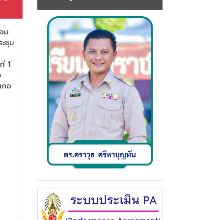
้อม
ระชุม
ี่ 1
ง
ำเภอ