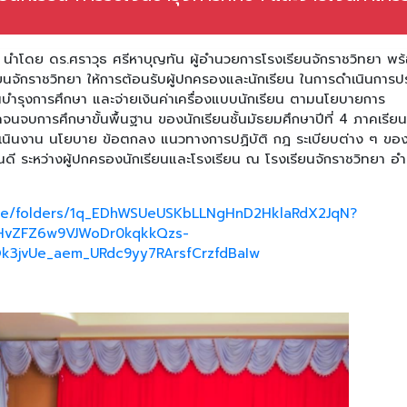
า นำโดย ดร.ศราวุธ ศรีหาบุญทัน ผู้อำนวยการโรงเรียนจักราชวิทยา พร
นจักราชวิทยา ให้การต้อนรับผู้ปกครองและนักเรียน ในการดำเนินการป
ินบำรุงการศึกษา และจ่ายเงินค่าเครื่องแบบนักเรียน ตามนโยบายการ
จนจบการศึกษาขั้นพื้นฐาน ของนักเรียนชั้นมัธยมศึกษาปีที่ 4 ภาคเรียนท
ำเนินงาน นโยบาย ข้อตกลง แนวทางการปฏิบัติ กฎ ระเบียบต่าง ๆ ขอ
ันดี ระหว่างผู้ปกครองนักเรียนและโรงเรียน ณ โรงเรียนจักราชวิทยา อ
rive/folders/1q_EDhWSUeUSKbLLNgHnD2HklaRdX2JqN?
BHvZFZ6w9VJWoDr0kqkkQzs-
jvUe_aem_URdc9yy7RArsfCrzfdBaIw