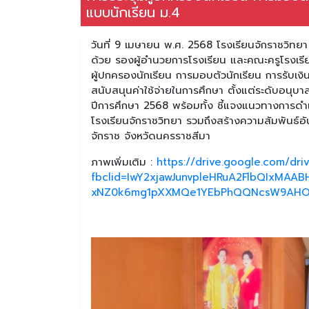
แบบนักเรียน ม.4
วันที่ 9 เมษายน พ.ศ. 2568 โรงเรียนจักราชวิทย
ด้วย รองผู้อำนวยการโรงเรียน และคณะครูโรงเรีย
ผู้ปกครองนักเรียน การมอบตัวนักเรียน การรับเง
สนับสนุนค่าใช้จ่ายในการศึกษา ตั้งแต่ระดับอนุบาล
ปีการศึกษา 2568 พร้อมทั้ง ชี้แจงแนวทางการด
โรงเรียนจักราชวิทยา รวมถึงสร้างความสัมพันธ์อ
จักราช จังหวัดนครราชสีมา
ภาพเพิ่มเติม :
https://drive.google.com/d
fbclid=IwY2xjawJunvpleHRuA2FlbQIxMAA
xNZ0k6mg1pXXMQe1YEbPhQQNcsW9AHOk3