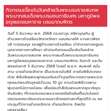
กิจกรรมเนื่องในวันคล้ายวันพระบรมราชสมภพ
พระบาทสมเด็จพระบรมชนกาธิเบศร มหาภูมิพล
อดุลยเดชมหาราช บรมนาถบพิตร
วันที่ 5 ธันวาคม พ.ศ. 2568 ดร.ศราวุธ ศรีหาบุญทัน ผู้
อำนวยการโรงเรียนจักราชวิทยา มอบหมายให้ นางสาวพัชร
วลี ทวรรณกุล รองผู้อำนวยการโรงเรียน นำข้าราชการครูและ
บุคลากรทางการศึกษา เข้าร่วมกิจกรรมเนื่องในวันคล้าย
วันพระบรมราชสมภพ พระบาทสมเด็จพระบรมชนกาธิเบศร
มหาภูมิพลอดุลยเดชมหาราช บรมนาถบพิตร วันชาติ และวัน
พ่อแห่งชาติ 5 ธันวาคม 2568 โดยมี พ.อ.ท. สมพงศ์ หมั่น
สาน นายอำเภอจักราช เป็นประธานในพิธี ภายในพิธีประกอบ
ด้วย พิธีเจริญพระพุทธมนต์และทำบุญตักบาตรถวายพระราช
กุศลแด่พระภิกษุสงฆ์จำนวน 10 รูป ตามด้วยพิธีวางพาน
พุ่มดอกไม้ถวายบังคม เพื่อน้อมรำลึกในพระมหากรุณาธิคุณ
อันล้นพ้น ที่ทรงประกอบพระราชกรณียกิจอันเป็นประโยชน์
ต่อประเทศชาติและประชาชนชาวไทยอย่างหาที่สุดมิได้ ณ หอ
ประชุมที่ว่าการอำเภอจักราช อำเภอจักราช จังหวัด
นครราชสีมา