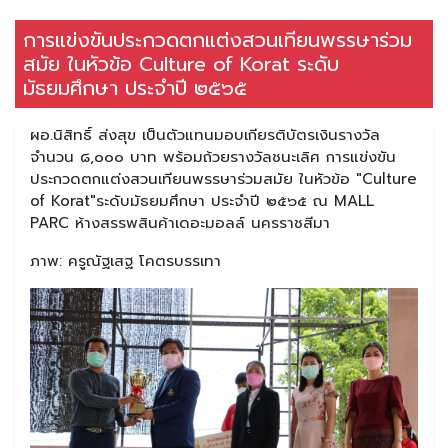
การแข่งขันประกวดตกแต่งสวนเทียนพรรษาร่วม
สมัย ในหัวข้อ Culture of Korat ระดับ
มัธยมศึกษา ประจำปี ๒๕๖๕
ผอ.นิสิทธิ์ ส่งสุข เป็นตัวแทนมอบเกียรติบัตรเงินรางวัล
จำนวน ๘,๐๐๐ บาท พร้อมถ้วยรางวัลชนะเลิศ การแข่งขัน
ประกวดตกแต่งสวนเทียนพรรษาร่วมสมัย ในหัวข้อ "Culture
of Korat"ระดับมัธยมศึกษา ประจำปี ๒๕๖๕ ณ MALL
PARC ห้างสรรพสินค้าเดอะมอลล์ นครราชสีมา
ภาพ: ครูณัฐเสฐ โคตรบรรเทา