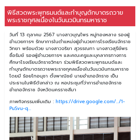
พิธีสวดพระพุทธมนต์และทำบุญตักบาตรถวาย
พระราชกุศลเนื่องในวันนวมินทรมหาราช
วันที่ 13 ตุลาคม 2567 นางสาวบุญไพร หมู่ทองหลาง รองผู้
อำนวยการฯ รักษาการในตำแหน่งผู้อำนวยการโรงเรียนจักราช
วิทยา พร้อมด้วย นางสาวจริยา สุวรรณทา นางสาวสุรีย์พร
ซื่อรัมย์ รองผู้อำนวยการฯ และคณะครูและบุคลากรทางการ
ศึกษาโรงเรียนจักราชวิทยา ร่วมพิธีสวดพระพุทธมนต์และ
ทำบุญตักบาตรถวายพระราชกุศลเนื่องในวันนวมินทรมหาราช
โดยมี ร้อยโทอนุชา ตั้งพาณิชย์ นายอำเภอจักราช เป็น
ประธานในพิธีดังกล่าว ณ หอประชุมที่ว่าการอำเภอจักราช
อำเภอจักราช จังหวัดนครราชสีมา
ภาพกิจกรรมเพิ่มเติม :
https://drive.google.com/.../1-
PuSvu-q...