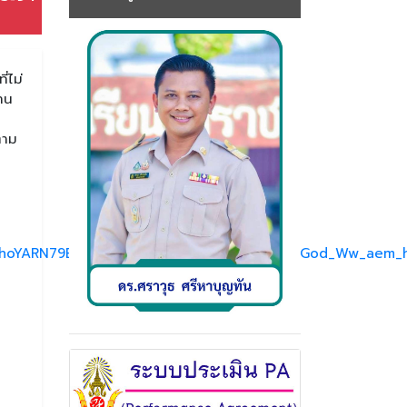
่ไม่
งาน
ตาม
hoYARN79BGXNJSfVY471Vz_gHW7XffqVtXXfpGod_Ww_aem_h