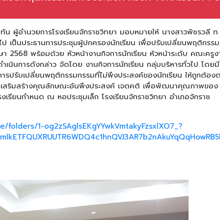
ุญทัน ผู้อำนวยการโรงเรียนจักราชวิทยา มอบหมายให้ นางสาวพัชรวลี ท
ป เป็นประธานการประชุมผู้ปกครองนักเรียน เพื่อปรับเปลี่ยนพฤติกรรมที
ศึกษา 2568 พร้อมด้วย หัวหน้างานกิจการนักเรียน หัวหน้าระดับ คณะครู
ารดำเนินการดังกล่าว จัดโดย งานกิจการนักเรียน กลุ่มบริหารทั่วไป โดยมี
การปรับเปลี่ยนพฤติกรรมกรรมที่ไม่พึงประสงค์ของนักเรียน ให้ถูกต้อง
จนเสริมสร้างคุณลักษณะอันพึงประสงค์ เจตคติ เพื่อพัฒนาคุณภาพของ
่โรงเรียนกำหนด ณ หอประชุมเล็ก โรงเรียนจักราชวิทยา อำเภอจักราช
ive/folders/1-og2zSAglsEKgYYwkVmtakyFzsxlXO7_?
ABicmlkETFQUXRUUTR6WDQ4c1hnQVJ3AR7b2nAkuYqQqHowRB5