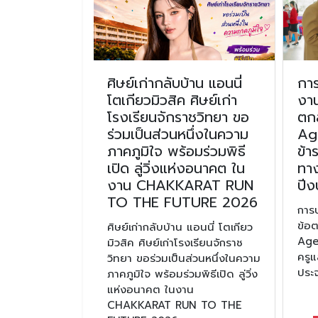
สวดพระพุทธ
ศิษย์เก่ากลับบ้าน แอนนี่
กา
ญตักบาตร
โตเกียวมิวสิค ศิษย์เก่า
งา
ศล เนื่องใน
โรงเรียนจักราชวิทยา ขอ
ตก
าราช
ร่วมเป็นส่วนหนึ่งในความ
Ag
ภาคภูมิใจ พร้อมร่วมพิธี
ข้า
ระพุทธมนต์และ
เปิด ลู่วิ่งแห่งอนาคต ใน
ทา
ายพระราชกุศล
งาน CHAKKARAT RUN
ปี
ทรมหาราช
TO THE FUTURE 2026
การ
ม 2568
ข้อ
ศิษย์เก่ากลับบ้าน แอนนี่ โตเกียว
Age
มิวสิค ศิษย์เก่าโรงเรียนจักราช
มเติม
ครู
วิทยา ขอร่วมเป็นส่วนหนึ่งในความ
ประ
ภาคภูมิใจ พร้อมร่วมพิธีเปิด ลู่วิ่ง
แห่งอนาคต ในงาน
CHAKKARAT RUN TO THE