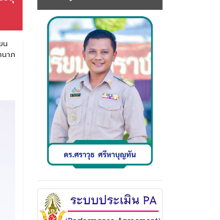
ียน
ัตนาภ