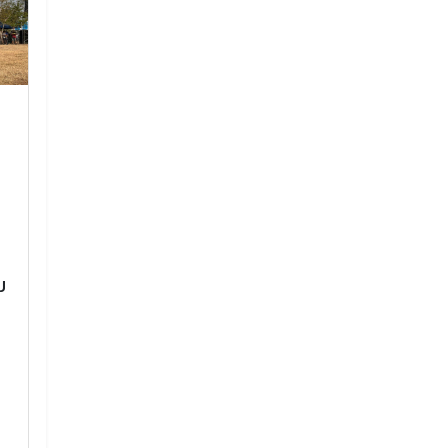
KICK OFF ยกระดับ อสม.
พิธีผูกผ้าสามสี
ยุคใหม่ สู่ผู้ช่วย
จักราช
สาธารณสุข เพื่อ
โรงเรียนจักราชวิท
สวัสดิการที่ยั่งยืน
ชาวอำเภอจักราชแห
KICK OFF ยกระดับ อสม. ยุค
16 เมษาย
ใหม่ สู่ผู้ช่วยสาธารณสุข เพื่อ
สวัสดิการที่ยั่งยืน
อ่านเพิ่
ม
1 ธันวาคม 2568
อ่านเพิ่มเติม