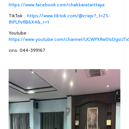
https://www.facebook.com/chakkaratwittaya
TikTok :
https://www.tiktok.com/@crwjv?_t=ZS-
8tPLPvRB6X4&_r=1
Youtube :
https://www.youtube.com/channel/UCWPXRw51sDgsU7xS
ดทร. 044-399167