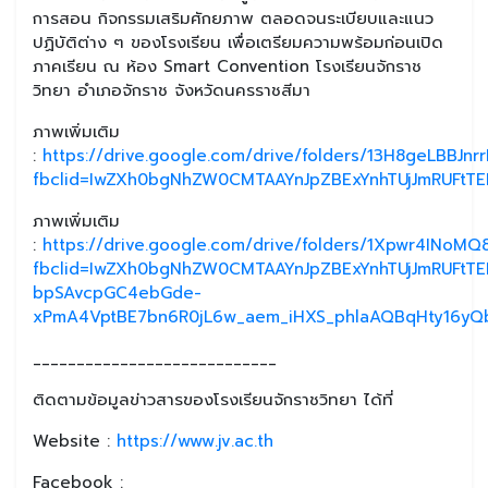
การสอน กิจกรรมเสริมศักยภาพ ตลอดจนระเบียบและแนว
ปฏิบัติต่าง ๆ ของโรงเรียน เพื่อเตรียมความพร้อมก่อนเปิด
ภาคเรียน ณ ห้อง Smart Convention โรงเรียนจักราช
วิทยา อำเภอจักราช จังหวัดนครราชสีมา
ภาพเพิ่มเติม
:
https://drive.google.com/drive/folders/13H8geLBBJnr
fbclid=IwZXh0bgNhZW0CMTAAYnJpZBExYnhTUjJmRUFtT
ภาพเพิ่มเติม
:
https://drive.google.com/drive/folders/1Xpwr4INoM
fbclid=IwZXh0bgNhZW0CMTAAYnJpZBExYnhTUjJmRUFt
bpSAvcpGC4ebGde-
xPmA4VptBE7bn6R0jL6w_aem_iHXS_phlaAQBqHty16y
____________________________
ติดตามข้อมูลข่าวสารของโรงเรียนจักราชวิทยา ได้ที่
Website :
https://www.jv.ac.th
Facebook :