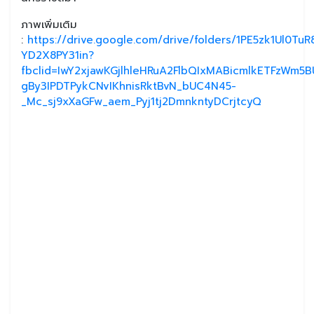
ภาพเพิ่มเติม
:
https://drive.google.com/drive/folders/1PE5zk1Ul0Tu
YD2X8PY31in?
fbclid=IwY2xjawKGjlhleHRuA2FlbQIxMABicmlkETFzWm
gBy3IPDTPykCNvIKhnisRktBvN_bUC4N45-
_Mc_sj9xXaGFw_aem_Pyj1tj2DmnkntyDCrjtcyQ