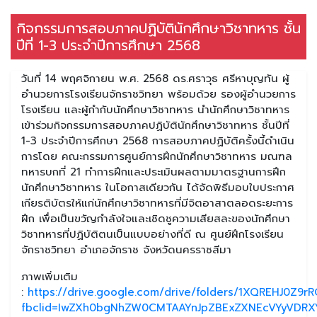
กิจกรรมการสอบภาคปฏิบัตินักศึกษาวิชาทหาร ชั้น
ปีที่ 1-3 ประจำปีการศึกษา 2568
วันที่ 14 พฤศจิกายน พ.ศ. 2568 ดร.ศราวุธ ศรีหาบุญทัน ผู้
อำนวยการโรงเรียนจักราชวิทยา พร้อมด้วย รองผู้อำนวยการ
โรงเรียน และผู้กำกับนักศึกษาวิชาทหาร นำนักศึกษาวิชาทหาร
เข้าร่วมกิจกรรมการสอบภาคปฏิบัตินักศึกษาวิชาทหาร ชั้นปีที่
1-3 ประจำปีการศึกษา 2568 การสอบภาคปฏิบัติครั้งนี้ดำเนิน
การโดย คณะกรรมการศูนย์การฝึกนักศึกษาวิชาทหาร มณฑล
ทหารบกที่ 21 ทำการฝึกและประเมินผลตามมาตรฐานการฝึก
นักศึกษาวิชาทหาร ในโอกาสเดียวกัน ได้จัดพิธีมอบใบประกาศ
เกียรติบัตรให้แก่นักศึกษาวิชาทหารที่มีจิตอาสาตลอดระยะการ
ฝึก เพื่อเป็นขวัญกำลังใจและเชิดชูความเสียสละของนักศึกษา
วิชาทหารที่ปฏิบัติตนเป็นแบบอย่างที่ดี ณ ศูนย์ฝึกโรงเรียน
จักราชวิทยา อำเภอจักราช จังหวัดนครราชสีมา
ภาพเพิ่มเติม
:
https://drive.google.com/drive/folders/1XQREHJ0Z9
fbclid=IwZXh0bgNhZW0CMTAAYnJpZBExZXNEcVYyVDR