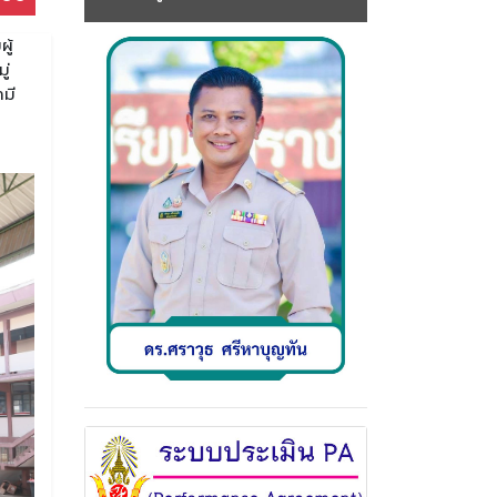
ู้
ู่
ามี