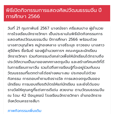
พิธีเปิดกิจกรรมการแสดงศิลปวัฒนธรรมจีน ปี
การศึกษา 2566
วันที่ 21 กุมภาพันธ์ 2567 นางณัชชา ศรีแสนปาง ผู้อำนวย
การโรงเรียนจักราชวิทยา เป็นประธานในพิธีเปิดกิจกรรมการ
แสดงศิลปวัฒนธรรมจีน ปีการศึกษา 2566 พร้อมด้วย
นางสาวบุญไพร หมู่ทองหลาง นางธีระนุช ชาวชอบ นางสาว
สุรีย์พร ซื่อรัมย์ รองผู้อำนวยการฯ คณะครูและนักเรียน
จักราชวิทยา ร่วมกิจกรรมดังกล่าวเพื่อให้นักเรียนได้ทราบถึง
ประวัติความเป็นมาของเทศกาลตรุษจีน และสร้างทัศนคติที่ดี
ในการเรียนภาษาจีน รวมไปถึงการเรียนรู้ที่จะอยู่ร่วมกันบน
วัฒนธรรมที่แตกต่างได้อย่างเหมาะสม ประกอบไปด้วย
กิจกรรม การตอบคำถามชิงรางวัล การแสดงตรุษจีนของ
นักเรียน การมอบเกียรติบัตรให้แก่นักเรียน และยังได้มอบ
รางวัลให้คุณครูที่แต่งการดีเด่น สวยงาม ตามวัฒนธรรมจีน
ณ โดม 42 ปีอนุสรณ์ โรงเรียนจักราชวิทยา อำเภอจักราช
จังหวัดนครราชสีมา
ภาพกิจกรรมเพิ่มเติม