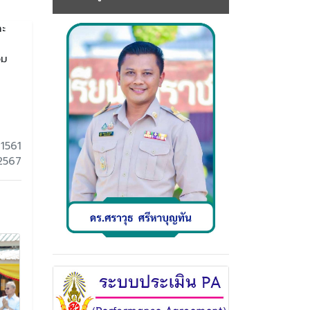
ละ
วม
 1561
 2567