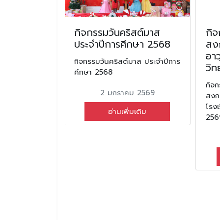
้าน แอนนี่
กิจกรรมวันคริสต์มาส
กิ
ศิษย์เก่า
ประจำปีการศึกษา 2568
สงก
าชวิทยา ขอ
อาว
กิจกรรมวันคริสต์มาส ประจำปีการ
นึ่งในความ
วิท
ศึกษา 2568
อมร่วมพิธี
กิจ
่งอนาคต ใน
2 มกราคม 2569
สงกร
ARAT RUN
โรงเ
อ่านเพิ่มเติม
TURE 2026
256
แอนนี่ โตเกียว
งเรียนจักราช
ส่วนหนึ่งในความ
พิธีเปิด ลู่วิ่ง
น
N TO THE
คม 2569