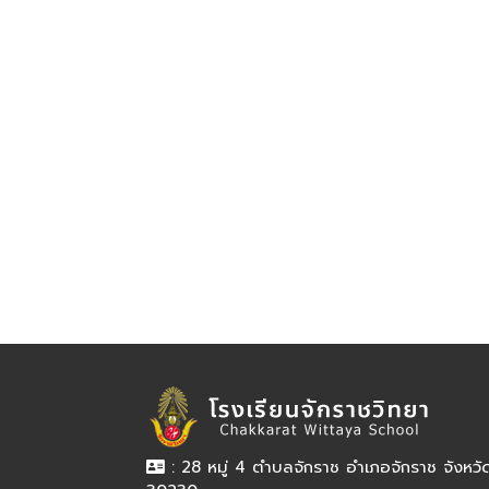
: 28 หมู่ 4 ตำบลจักราช อำเภอจักราช จังหว