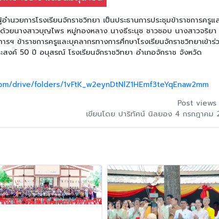
ู้อำนวยการโรงเรียนจักราชวิทยา เป็นประธานการประชุมข้าราชการครูแ
มด้วยนางสาวบุญไพร หมู่ทองหลาง นางธีระนุช ชาวชอบ นางสาวจริยา
ยการฯ ข้าราชการครูและบุคลากรทางการศึกษาโรงเรียนจักราชวิทยาเข้าร่
สงค์ 50 ปี อนุสรณ์ โรงเรียนจักราชวิทยา อำเภอจักราช จังหวัด
.com/drive/folders/1vFtK_w2eynDtNlZ1HEmf3teYqEnaw2mm
Post views
เขียนโดย ปาริทัศน์ นิลยอง 4 กรกฎาคม