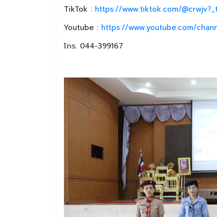
TikTok :
https://www.tiktok.com/@crwjv?
Youtube :
https://www.youtube.com/chan
โทร. 044-399167