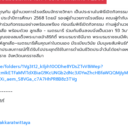
ุญทัน ผู้อำนวยการโรงเรียนจักราชวิทยา เป็นประธานในพิธีเปิดกิจกรรมเ
่ 1 ประจำปีการศึกษา 2568 โดยมี รองผู้อำนวยการโรงเรียน คณะผู้กำกับ
ข้าร่วมกิจกรรมอย่างพร้อมเพรียง ก่อนเริ่มพิธีเปิดกิจกรรม ท่านผู้อำน
ือ พร้อมด้วย ลูกเสือ - เนตรนารี ร่วมกันยืนสงบนิ่งเป็นเวลา 93 วินา
ณของสมเด็จพระนางเจ้าสิริกิติ์ พระบรมราชินีนาถ พระบรมราชชนนีพัน
ให้ลูกเสือ–เนตรนารีเห็นคุณค่าในตนเอง มีระเบียบวินัย มีมนุษยสัมพันธ์ที
ะสบการณ์ที่ได้รับไปประยุกต์ใช้ในการดำเนินชีวิตประจำวันได้อย่างเ
กราช จังหวัดนครราชสีมา
ive/folders/1Vg3t12_kIljih10ODhe8YDsZTvV8iWep?
ABicmlkETFaMVlTdXBiaG9KcUNGb2dNc3J0YwZhcHBfaWQQMj
Xi_aem_S8VGa_c7A7HhPR8B8z3TVg
______
ที่
akkaratwittaya