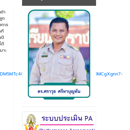
ข้า
ลูก
วยการ
ที
ปี
่ดี
หมาะ
IyMDM5MTc4ODIwMDg5MgABHkLcIl8Doi8VEKT0MCgXgnn7-