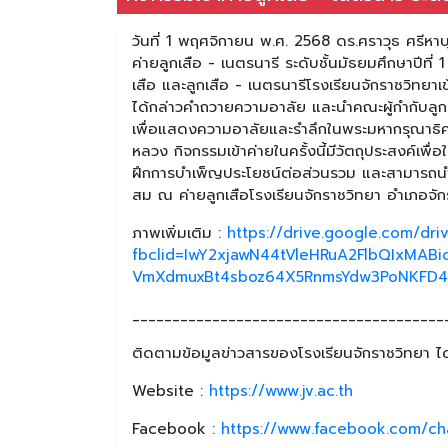
วันที่ 1 พฤศจิกายน พ.ศ. 2568 ดร.ศราวุธ ศรีหาบ
ค่ายลูกเสือ - เนตรนารี ระดับชั้นมัธยมศึกษาปีที
เสือ และลูกเสือ - เนตรนารีโรงเรียนจักราชวิทยาเ
ได้กล่าวคำถวายความอาลัย และนำคณะผู้กำกับลูกเส
เพื่อแสดงความอาลัยและรำลึกในพระมหากรุณาธิคุ
หลวง กิจกรรมเข้าค่ายในครั้งนี้มีวัตถุประสงค์เพื่อ
ฝึกการบำเพ็ญประโยชน์ต่อส่วนรวม และสามารถนำปร
สม ณ ค่ายลูกเสือโรงเรียนจักราชวิทยา อำเภอจั
ภาพเพิ่มเติม :
https://drive.google.com/dr
fbclid=IwY2xjawN44tVleHRuA2FlbQIxM
VmXdmuxBt4sboz64X5RnmsYdw3PoNKFD4
_______________________________________
ติดตามข้อมูลข่าวสารของโรงเรียนจักราชวิทยา ได้
Website :
https://www.jv.ac.th
Facebook :
https://www.facebook.com/ch