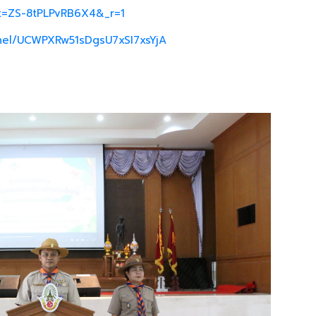
_t=ZS-8tPLPvRB6X4&_r=1
nel/UCWPXRw51sDgsU7xSI7xsYjA