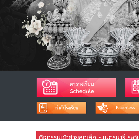
กิจกรรมเข้าค่ายลูกเสือ - เนตรนารี ระดั