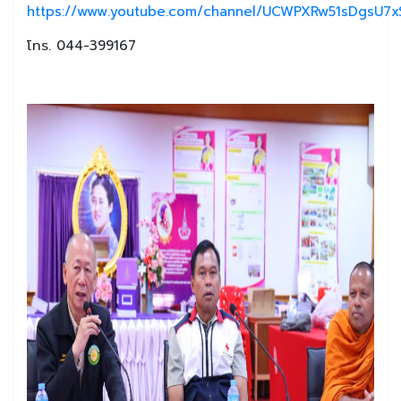
https://www.youtube.com/channel/UCWPXRw51sDgsU7xS
โทร. 044-399167